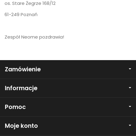
os. Stare Żegrze 168/12
61-249 Poznań
Zespół Neome pozdrawia!
Zamówienie
Informacje
Pomoc
Moje konto