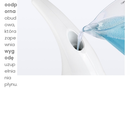
oodp
orna
obud
owa,
która
zape
wnia
w
yg
odę
uzup
ełnia
nia
płynu.