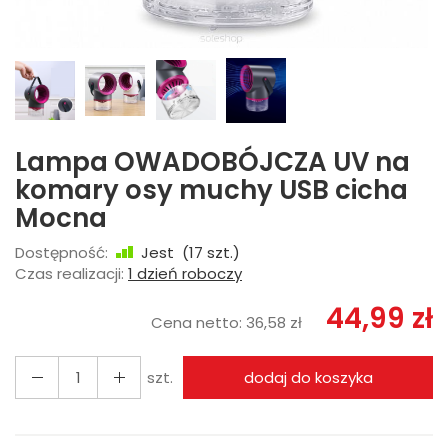
Lampa OWADOBÓJCZA UV na
komary osy muchy USB cicha
Mocna
Dostępność:
Jest
(
17
szt.)
Czas realizacji:
1 dzień roboczy
44,99 zł
Cena netto:
36,58 zł
szt.
dodaj do koszyka