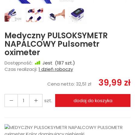
Medyczny PULSOKSYMETR
NAPALCOWY Pulsometr
oximeter
Dostępność:
Jest
(
187
szt.)
Czas realizacji:
1 dzień roboczy
39,99 zł
Cena netto:
32,51 zł
szt.
dodaj do koszyka